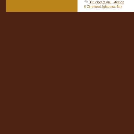
Druckversion
|
Sitemap
© Zimmerei Johannes Birk