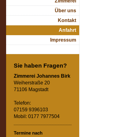
Zimmerei
Über uns
Kontakt
Anfahrt
Impressum
Sie haben Fragen?
Zimmerei Johannes Birk
Weiherstraße 20
71106 Magstadt
Telefon:
07159 9396103
Mobil: 0177 7977504
Termine nach